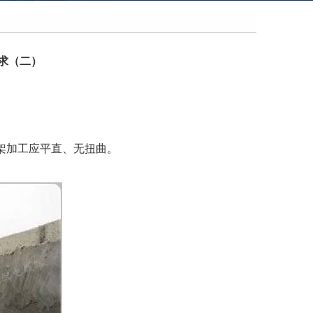
求（二）
架加工应平直、无扭曲。