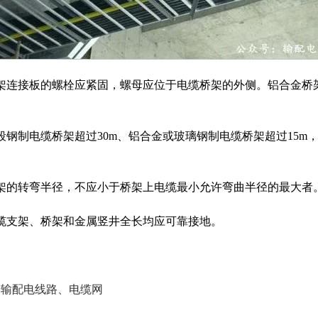
桥架连接板的螺栓应紧固，螺母应位于电缆桥架的外侧。铝合金
线段钢制电缆桥架超过30m、铝合金或玻璃钢制电缆桥架超过15
桥架的转弯半径，不应小于桥架上电缆最小允许弯曲半径的最大者
电缆支架、桥架和金属竖井全长均应可靠接地。
输配电线路、电缆网