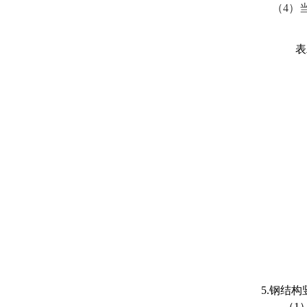
（
4）
表
5.钢结
（
1