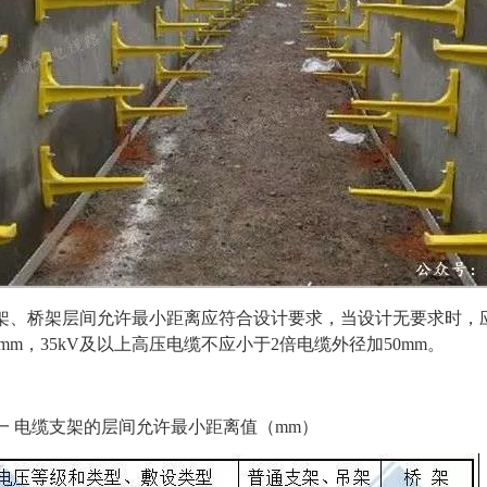
支架、桥架层间允许最小距离应符合设计要求，当设计无要求时，
0mm，35kV及以上高压电缆不应小于2倍电缆外径加50mm。
一
电缆支架的层间允许最小距离值（
mm）