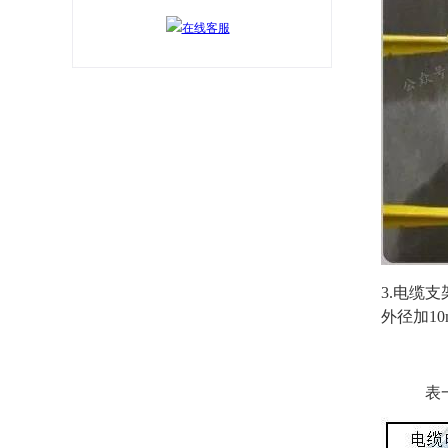
3.电缆
外径加1
表